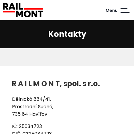
Menu
Kontakty
R A I L M O N T, spol. s r.o.
Dělnická 884/41,
Prostřední Suchá,
735 64 Havířov
IČ: 25034723
DIČ: CZ25034723