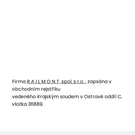
Firma
R A I L M O N T, spol. s r.o.
, zapsána v
obchodním rejstříku
vedeného Krajským soudem v Ostravě oddíl C,
vložka 36889.